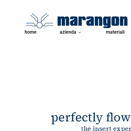
home
azienda
materiali
perfectly flo
the insert expe