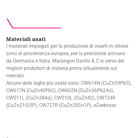
Materiali usati
I materiali impiegati per la produzione di inserti in ottone
sono di provenienza europea, per la precisione arrivano
da Germania e Italia. Marangon Danilo & C si serve dei
migliori produttori di materia prima attualmente sul
mercato.
Alcune delle leghe più usate sono: CW614N (CuZn39Pb3),
CW617N (CuZn40Pb2), CW602N (CuZn36Pb2As),
CW511L (CuZn38As), CW510L (CuZn42), CW724R
(CuZn21Si3P), CW727R (CuZn35Sn1P), eZeebrass.