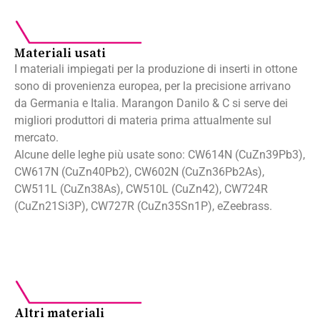
Materiali usati
I materiali impiegati per la produzione di inserti in ottone
sono di provenienza europea, per la precisione arrivano
da Germania e Italia. Marangon Danilo & C si serve dei
migliori produttori di materia prima attualmente sul
mercato.
Alcune delle leghe più usate sono: CW614N (CuZn39Pb3),
CW617N (CuZn40Pb2), CW602N (CuZn36Pb2As),
CW511L (CuZn38As), CW510L (CuZn42), CW724R
(CuZn21Si3P), CW727R (CuZn35Sn1P), eZeebrass.
Altri materiali