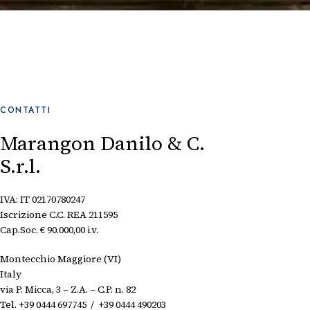
CONTATTI
Marangon Danilo & C.
S.r.l.
IVA: IT 02170780247
Iscrizione C.C. REA 211595
Cap.Soc. € 90.000,00 i.v.
Montecchio Maggiore (VI)
Italy
via P. Micca, 3 – Z.A. – C.P. n. 82
Tel. +39 0444 697745 / +39 0444 490203